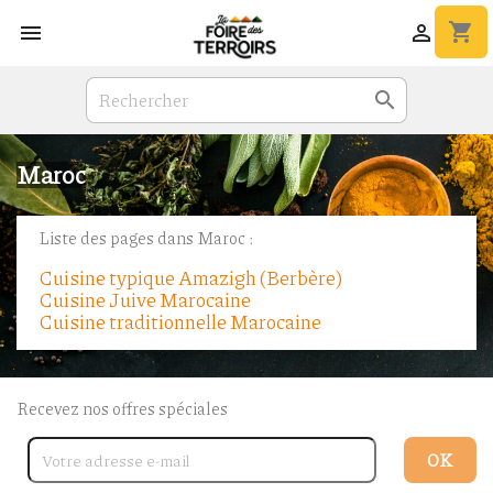
shopping_cart



Maroc
Liste des pages dans Maroc :
Cuisine typique Amazigh (Berbère)
Cuisine Juive Marocaine
Cuisine traditionnelle Marocaine
Recevez nos offres spéciales